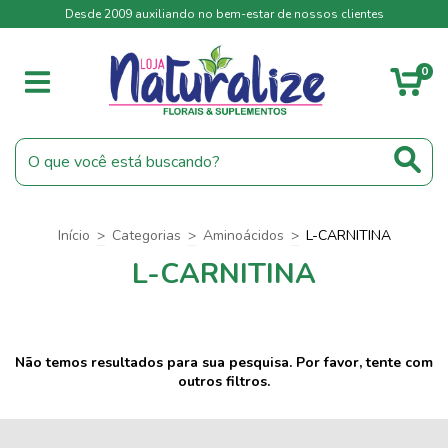
Desde 2009 auxiliando no bem-estar de nossos clientes
0
Início
>
Categorias
>
Aminoácidos
>
L-CARNITINA
L-CARNITINA
Não temos resultados para sua pesquisa. Por favor, tente com
outros filtros.