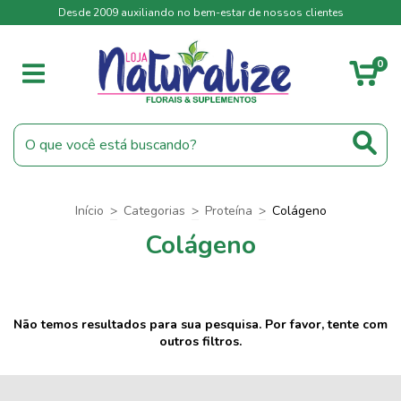
Desde 2009 auxiliando no bem-estar de nossos clientes
0
Início
>
Categorias
>
Proteína
>
Colágeno
Colágeno
Não temos resultados para sua pesquisa. Por favor, tente com
outros filtros.