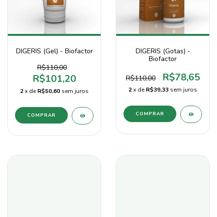
DIGERIS (Gel) - Biofactor
DIGERIS (Gotas) -
Biofactor
R$110,00
R$78,65
R$101,20
R$110,00
2
x de
R$39,33
sem juros
2
x de
R$50,60
sem juros