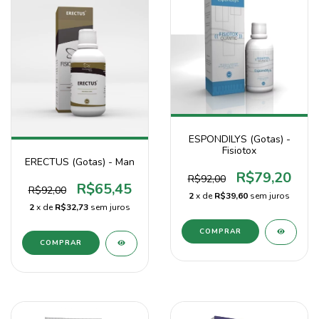
ESPONDILYS (Gotas) -
Fisiotox
ERECTUS (Gotas) - Man
R$79,20
R$92,00
R$65,45
R$92,00
2
x de
R$39,60
sem juros
2
x de
R$32,73
sem juros