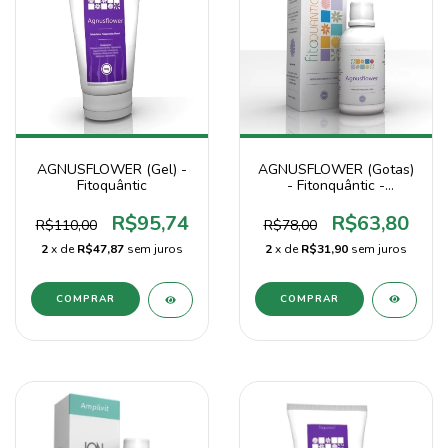
AGNUSFLOWER (Gotas)
AGNUSFLOWER (Gel) -
- Fitonquântic -
Fitoquântic
Fisioquântic
R$63,80
R$95,74
R$78,00
R$110,00
2
x de
R$31,90
sem juros
2
x de
R$47,87
sem juros