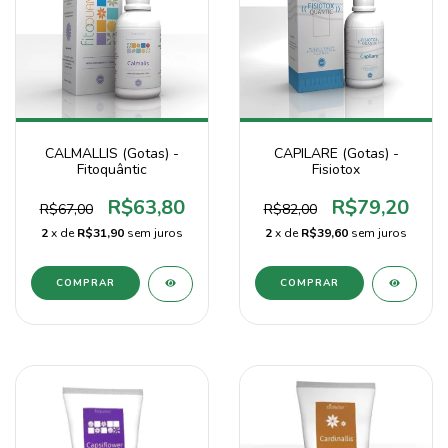
CALMALLIS (Gotas) -
CAPILARE (Gotas) -
Fitoquântic
Fisiotox
R$63,80
R$79,20
R$67,00
R$82,00
2
x de
R$31,90
sem juros
2
x de
R$39,60
sem juros