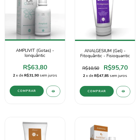
AMPLIVIT (Gotas) -
ANALGESIUM (Gel) -
Ionquântic
Fitoquântic - Fisioquantic
R$63,80
R$95,70
R$10,50
2
x de
R$31,90
sem juros
2
x de
R$47,85
sem juros