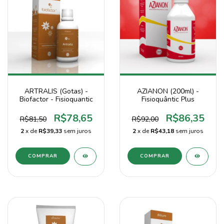
ARTRALIS (Gotas) -
AZIANON (200ml) -
Biofactor - Fisioquantic
Fisioquântic Plus
R$78,65
R$86,35
R$81,50
R$92,00
2
x de
R$39,33
sem juros
2
x de
R$43,18
sem juros