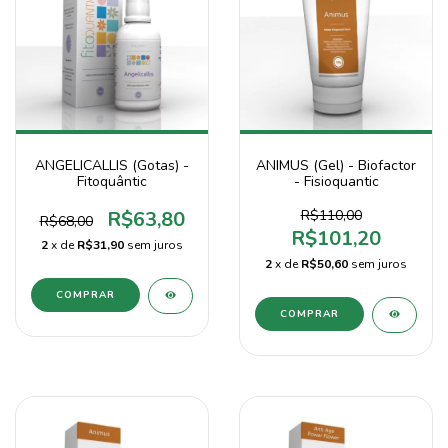
ANGELICALLIS (Gotas) -
ANIMUS (Gel) - Biofactor
Fitoquântic
- Fisioquantic
R$63,80
R$110,00
R$68,00
R$101,20
2
x de
R$31,90
sem juros
2
x de
R$50,60
sem juros