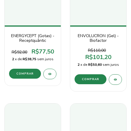
ENERGYCEPT (Gotas) -
ENVOLUCRON (Gel) -
Receptquântic
Biofactor
R$77,50
R$110,00
R$92,00
R$101,20
2
x de
R$38,75
sem juros
2
x de
R$50,60
sem juros