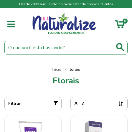
Desde 2009 auxiliando no bem-estar de nossos clientes
0
Início
>
Florais
Florais
Filtrar