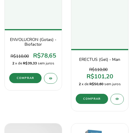
ENVOLUCRON (Gotas) -
Biofactor
R$78,65
R$110,00
ERECTUS (Gel) - Man
2
x de
R$39,33
sem juros
R$110,00
R$101,20
2
x de
R$50,60
sem juros