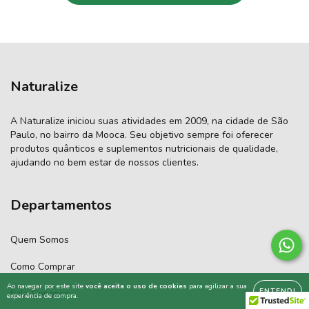
Naturalize
A Naturalize iniciou suas atividades em 2009, na cidade de São
Paulo, no bairro da Mooca. Seu objetivo sempre foi oferecer
produtos quânticos e suplementos nutricionais de qualidade,
ajudando no bem estar de nossos clientes.
Departamentos
Quem Somos
Como Comprar
Ao navegar por este site
você aceita o uso de cookies
para agilizar a sua
ENTENDI
Fale Conosco
experiência de compra.