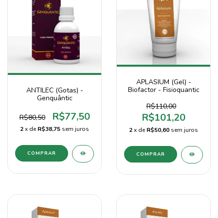
APLASIUM (Gel) -
Biofactor - Fisioquantic
ANTILEC (Gotas) -
Genquântic
R$110,00
R$77,50
R$101,20
R$80,50
2
x de
R$38,75
sem juros
2
x de
R$50,60
sem juros