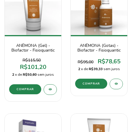
ANÊMONA (Gel) -
ANÊMONA (Gotas) -
Biofactor - Fisioquantic
Biofactor - Fisioquantic
R$115,50
R$78,65
R$95,00
R$101,20
2
x de
R$39,33
sem juros
2
x de
R$50,60
sem juros