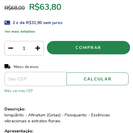
R$63,80
R$68,00
2
x de
R$31,90
sem juros
Ver mais detalhes
ALTERAR CEP
Entregas para o CEP:
Meios de envio
CALCULAR
Não sei meu CEP
Descrição:
Ionquântic - Afinatum (Gotas) - Fisioquantic - Essências
vibracionais e extratos florais.
Apresentação: