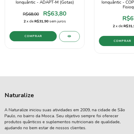
Ionquântic - ADAPT-M (Gotas)
Ionquântic - COP
Fisioq
R$63,80
R$68,00
R$6
2
x de
R$31,90
sem juros
2
x de
R$31,
Naturalize
A Naturalize iniciou suas atividades em 2009, na cidade de São
Paulo, no bairro da Mooca. Seu objetivo sempre foi oferecer
produtos quânticos e suplementos nutricionais de qualidade,
ajudando no bem estar de nossos clientes.