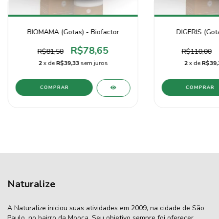
BIOMAMA (Gotas) - Biofactor
DIGERIS (Gota
R$78,65
R$81,50
R$110,00
2
x de
R$39,33
sem juros
2
x de
R$39,
Naturalize
A Naturalize iniciou suas atividades em 2009, na cidade de São
Paulo, no bairro da Mooca. Seu objetivo sempre foi oferecer