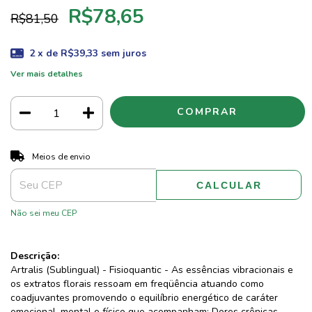
R$78,65
R$81,50
2
x de
R$39,33
sem juros
Ver mais detalhes
ALTERAR CEP
Entregas para o CEP:
Meios de envio
CALCULAR
Não sei meu CEP
Descrição:
Artralis (Sublingual) - Fisioquantic - As essências vibracionais e
os extratos florais ressoam em freqüência atuando como
coadjuvantes promovendo o equilíbrio energético de caráter
emocional, mental e físico que acompanham: Dores crônicas,